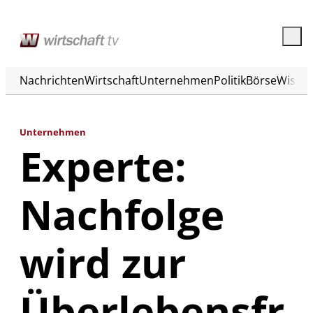
Nachrichten
Wirtschaft
Unternehmen
Politik
Börse
Wisse
Unternehmen
Experte:
Nachfolge
wird zur
Überlebensfr