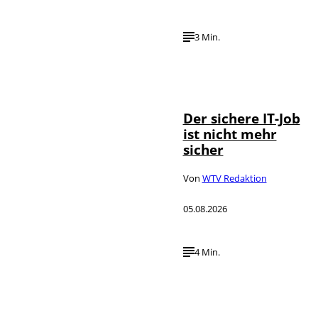
3 Min.
Depositphotos /
©
DragosCondreaW
Der sichere IT-Job
ist nicht mehr
sicher
Von
WTV Redaktion
05.08.2026
4 Min.
Imago / Anadolu
©
Agency