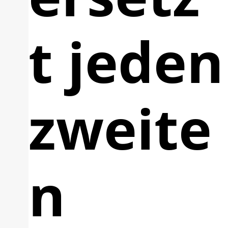
t jeden
zweite
n