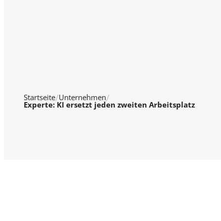
Startseite
Unternehmen
Experte: KI ersetzt jeden zweiten Arbeitsplatz
© 2026 WTV Wirtschaft Television
Über 
GmbH