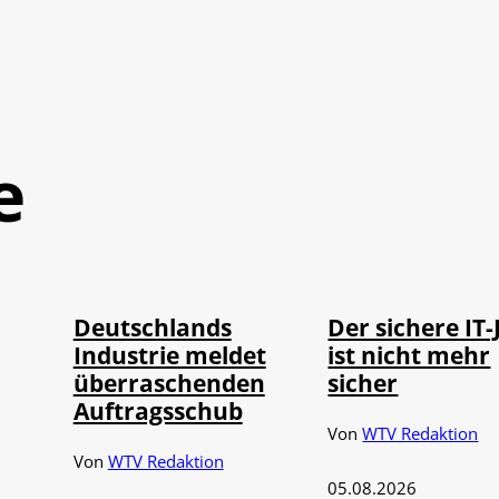
e
IMAGO / Frank
Depositphotos /
©
©
Ossenbrink
DragosCondreaW
Deutschlands
Der sichere IT-
Industrie meldet
ist nicht mehr
überraschenden
sicher
Auftragsschub
Von
WTV Redaktion
Von
WTV Redaktion
05.08.2026