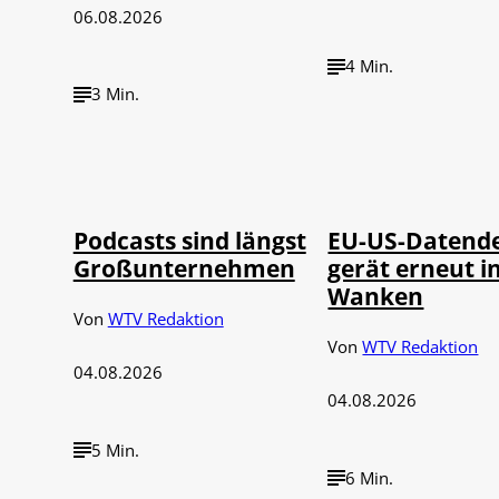
06.08.2026
4 Min.
3 Min.
Imago / Anadolu
©
©
Agency
IMAGO / UPI Ph
Podcasts sind längst
EU-US-Datend
Großunternehmen
gerät erneut i
Wanken
Von
WTV Redaktion
Von
WTV Redaktion
04.08.2026
04.08.2026
5 Min.
6 Min.