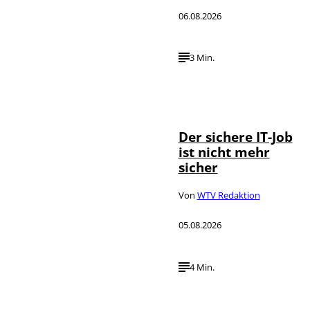
06.08.2026
3 Min.
Depositphotos /
©
DragosCondreaW
Der sichere IT-Job
ist nicht mehr
sicher
Von
WTV Redaktion
05.08.2026
4 Min.
Imago / Anadolu
©
Agency