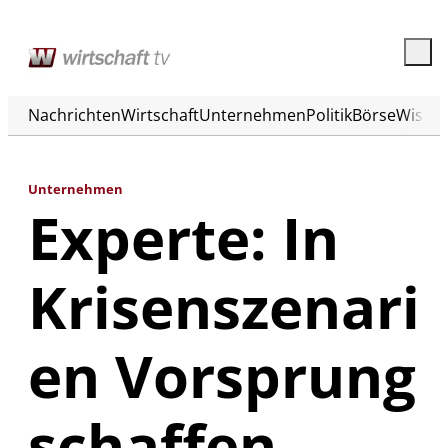
Nachrichten
Wirtschaft
Unternehmen
Politik
Börse
Wisse
Unternehmen
Experte: In
Krisenszenari
en Vorsprung
schaffen