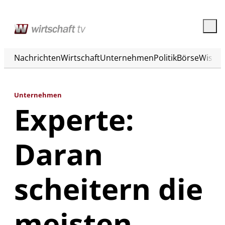
Nachrichten
Wirtschaft
Unternehmen
Politik
Börse
Wisse
Unternehmen
Experte:
Daran
scheitern die
meisten