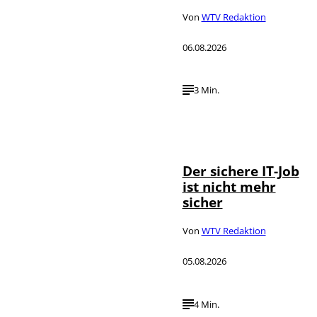
Von
WTV Redaktion
06.08.2026
3 Min.
Depositphotos /
©
DragosCondreaW
Der sichere IT-Job
ist nicht mehr
sicher
Von
WTV Redaktion
05.08.2026
4 Min.