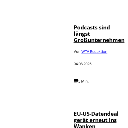
Imago / Anadolu
©
Agency
Podcasts sind
längst
Großunternehmen
Von
WTV Redaktion
04.08.2026
5 Min.
IMAGO / UPI
©
Photo
EU-US-Datendeal
gerät erneut ins
Wanken