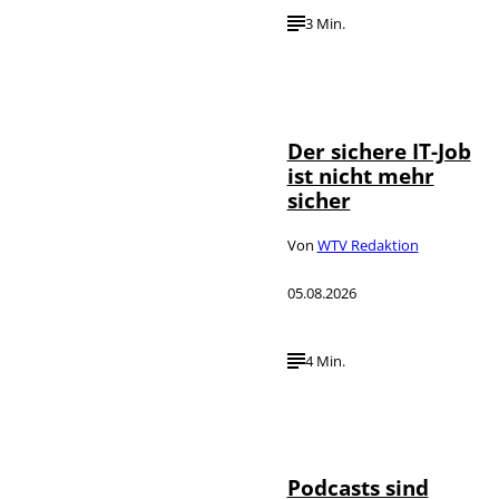
3 Min.
Depositphotos /
©
DragosCondreaW
Der sichere IT-Job
ist nicht mehr
sicher
Von
WTV Redaktion
05.08.2026
4 Min.
Imago / Anadolu
©
Agency
Podcasts sind