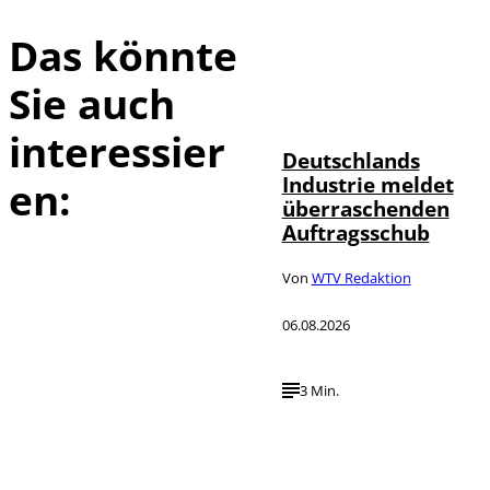
Das könnte
Sie auch
IMAGO / Frank
©
Ossenbrink
interessier
Deutschlands
Industrie meldet
en:
überraschenden
Auftragsschub
Von
WTV Redaktion
06.08.2026
3 Min.
Depositphotos /
©
DragosCondreaW