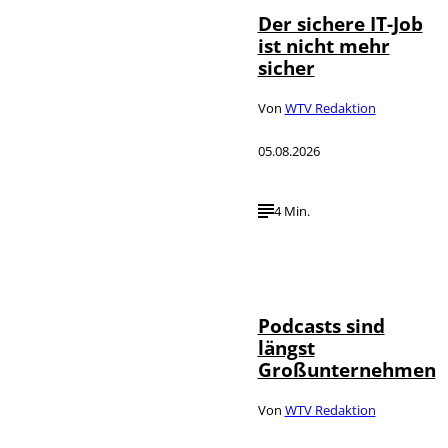
Der sichere IT-Job
ist nicht mehr
sicher
Von
WTV Redaktion
05.08.2026
4 Min.
Imago / Anadolu
©
Agency
Podcasts sind
längst
Großunternehmen
Von
WTV Redaktion