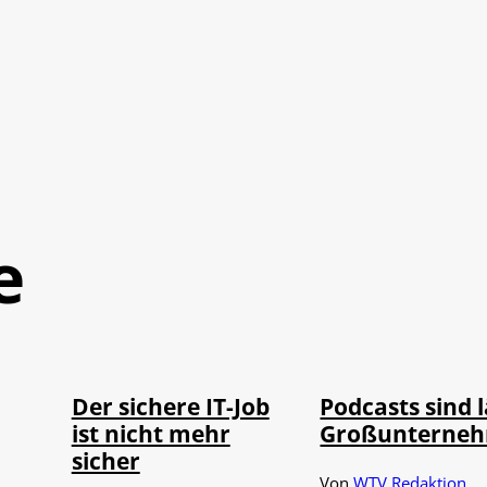
e
Depositphotos /
Imago / Anadolu
©
©
DragosCondreaW
Agency
Der sichere IT-Job
Podcasts sind 
ist nicht mehr
Großunterne
sicher
Von
WTV Redaktion