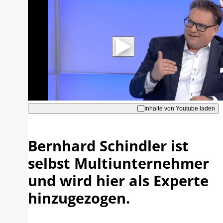
Mit der Wiedergabe dieses Videos
werden Daten an Youtube übertragen.
Hinweise dazu erhalten Sie in der
Datenschutzerklärung
.
Akzeptieren
Inhalte von Youtube laden
Bernhard Schindler ist
selbst Multiunternehmer
und wird hier als Experte
hinzugezogen.