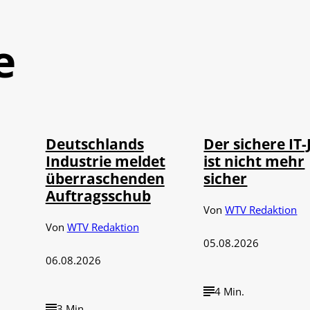
e
IMAGO / Frank
Depositphotos /
©
©
Ossenbrink
DragosCondreaW
Deutschlands
Der sichere IT-
Industrie meldet
ist nicht mehr
überraschenden
sicher
Auftragsschub
Von
WTV Redaktion
Von
WTV Redaktion
05.08.2026
06.08.2026
4 Min.
3 Min.