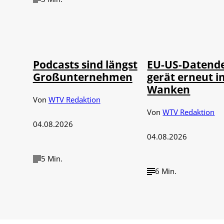
Imago / Anadolu
©
©
Agency
IMAGO / UPI Ph
Podcasts sind längst
EU-US-Datend
Großunternehmen
gerät erneut i
Wanken
Von
WTV Redaktion
Von
WTV Redaktion
04.08.2026
04.08.2026
5 Min.
6 Min.