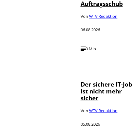
Auftragsschub
Von
WTV Redaktion
06.08.2026
3 Min.
Depositphotos /
©
DragosCondreaW
Der sichere IT-Job
ist nicht mehr
sicher
Von
WTV Redaktion
05.08.2026