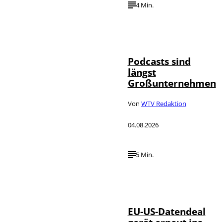
4 Min.
Imago / Anadolu
©
Agency
Podcasts sind
längst
Großunternehmen
Von
WTV Redaktion
04.08.2026
5 Min.
IMAGO / UPI
©
Photo
EU-US-Datendeal