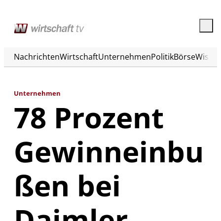
Nachrichten
Wirtschaft
Unternehmen
Politik
Börse
Wisse
Unternehmen
78 Prozent
Gewinneinbu
ßen bei
Daimler