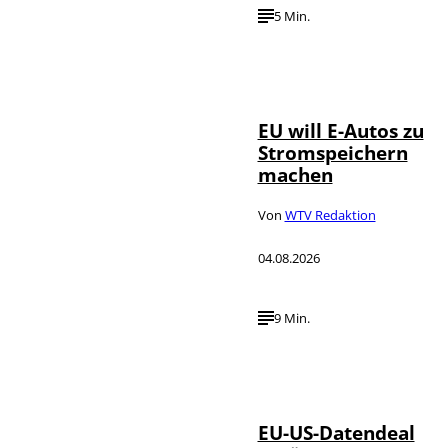
5 Min.
IMAGO / Jürgen
©
Heinrich
EU will E-Autos zu
Stromspeichern
machen
Von
WTV Redaktion
04.08.2026
9 Min.
IMAGO / UPI
©
Photo
EU-US-Datendeal