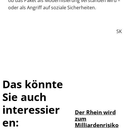
ob das Paket als Modernisierung verstanden wird –
oder als Angriff auf soziale Sicherheiten.
SK
Das könnte
Sie auch
IMAGO / Marc
©
John
interessier
Der Rhein wird
zum
en:
Milliardenrisiko