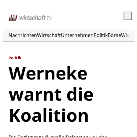
Nachrichten
Wirtschaft
Unternehmen
Politik
Börse
Wisse
Politik
Werneke
warnt die
Koalition