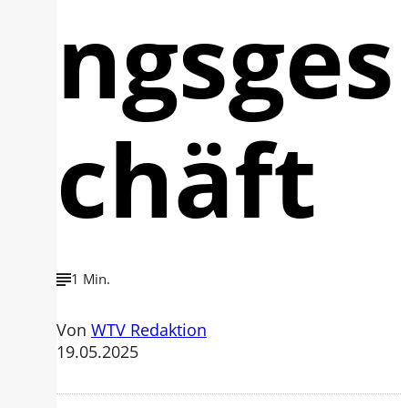
ngsges
chäft
1 Min.
Von
WTV Redaktion
19.05.2025