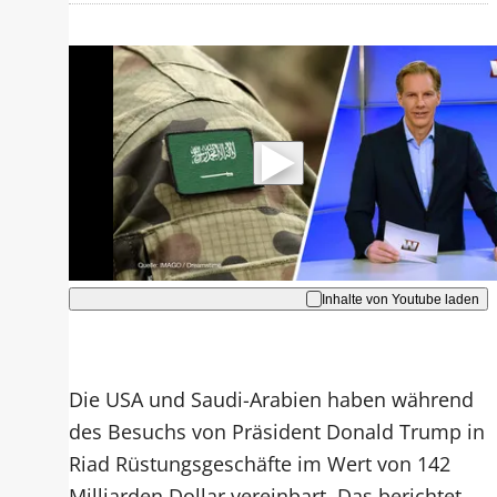
Mit der Wiedergabe dieses Videos
werden Daten an Youtube übertragen.
Hinweise dazu erhalten Sie in der
Datenschutzerklärung
.
Akzeptieren
Inhalte von Youtube laden
Die USA und Saudi-Arabien haben während
des Besuchs von Präsident Donald Trump in
Riad Rüstungsgeschäfte im Wert von 142
Milliarden Dollar vereinbart. Das berichtet