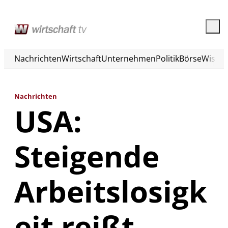
Nachrichten
Wirtschaft
Unternehmen
Politik
Börse
Wisse
Nachrichten
USA:
Steigende
Arbeitslosigk
eit reißt