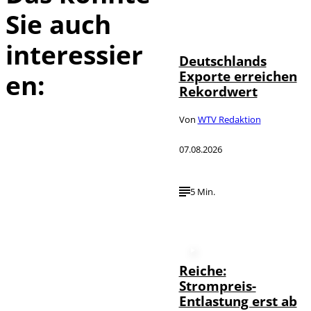
Sie auch
IMAGO /
©
imagebroker
interessier
Deutschlands
Exporte erreichen
en:
Rekordwert
Von
WTV Redaktion
07.08.2026
5 Min.
Reiche:
Strompreis-
Entlastung erst ab