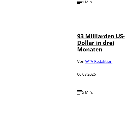
1 Min.
IMAGO /
©
NurPhoto
93 Milliarden US-
Dollar in drei
Monaten
Von
WTV Redaktion
06.08.2026
5 Min.