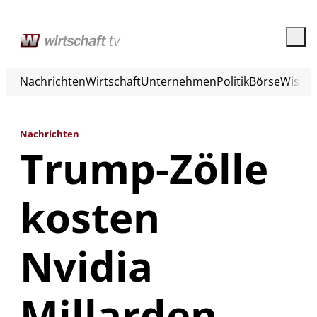
Nachrichten
Wirtschaft
Unternehmen
Politik
Börse
Wisse
Nachrichten
Trump-Zölle
kosten
Nvidia
Millarden