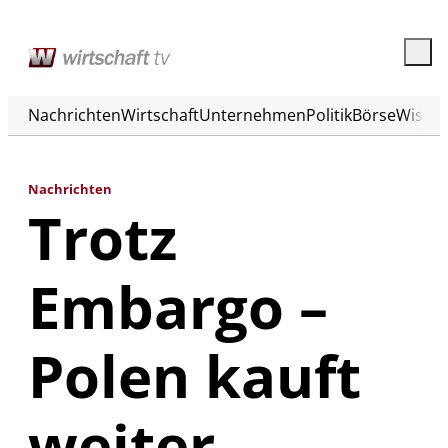
Nachrichten
Wirtschaft
Unternehmen
Politik
Börse
Wisse
Nachrichten
Trotz
Embargo –
Polen kauft
weiter