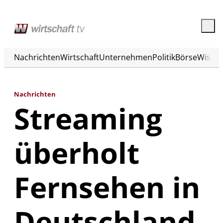
Nachrichten
Wirtschaft
Unternehmen
Politik
Börse
Wisse
Nachrichten
Streaming
überholt
Fernsehen in
Deutschland