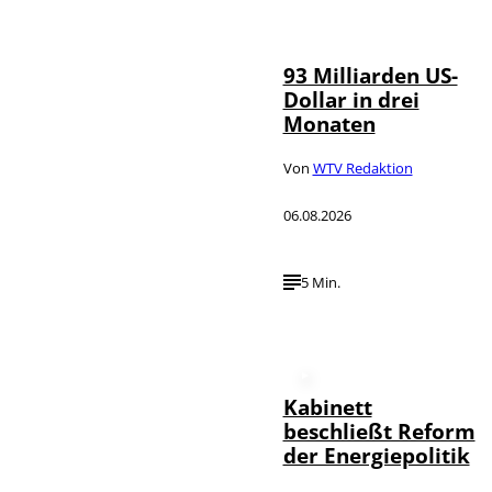
IMAGO /
©
NurPhoto
93 Milliarden US-
Dollar in drei
Monaten
Von
WTV Redaktion
06.08.2026
5 Min.
Kabinett
beschließt Reform
der Energiepolitik