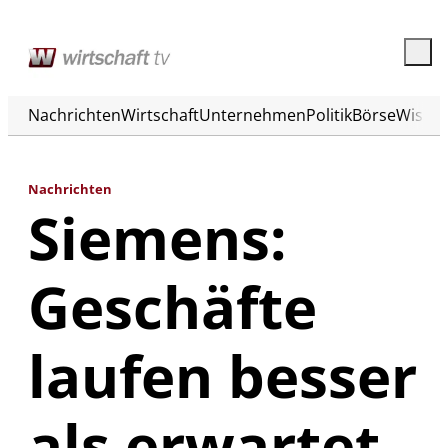
Nachrichten
Wirtschaft
Unternehmen
Politik
Börse
Wisse
Nachrichten
Siemens:
Geschäfte
laufen besser
als erwartet