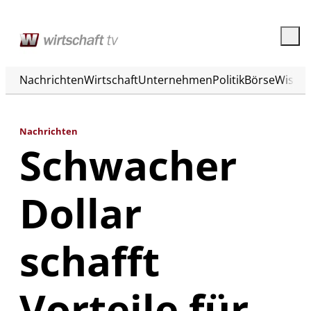
Nachrichten
Wirtschaft
Unternehmen
Politik
Börse
Wisse
Nachrichten
Schwacher
Dollar
schafft
Vorteile für