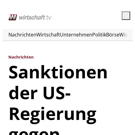
Nachrichten
Wirtschaft
Unternehmen
Politik
Börse
Wisse
Nachrichten
Sanktionen
der US-
Regierung
gegen