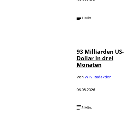
1 Min.
IMAGO /
©
NurPhoto
93 Milliarden US-
Dollar in drei
Monaten
Von
WTV Redaktion
06.08.2026
5 Min.