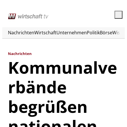
Nachrichten
Wirtschaft
Unternehmen
Politik
Börse
Wisse
Nachrichten
Kommunalve
rbände
begrüßen
nationalen