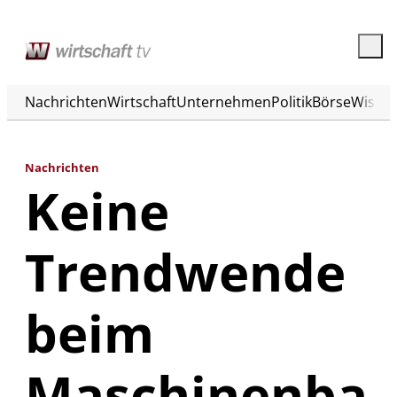
Nachrichten
Wirtschaft
Unternehmen
Politik
Börse
Wisse
Nachrichten
Keine
Trendwende
beim
Maschinenba