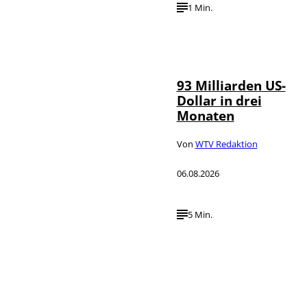
1 Min.
IMAGO /
©
NurPhoto
93 Milliarden US-
Dollar in drei
Monaten
Von
WTV Redaktion
06.08.2026
5 Min.