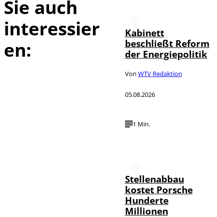
Sie auch
interessier
Kabinett
beschließt Reform
en:
der Energiepolitik
Von
WTV Redaktion
05.08.2026
1 Min.
Stellenabbau
kostet Porsche
Hunderte
Millionen