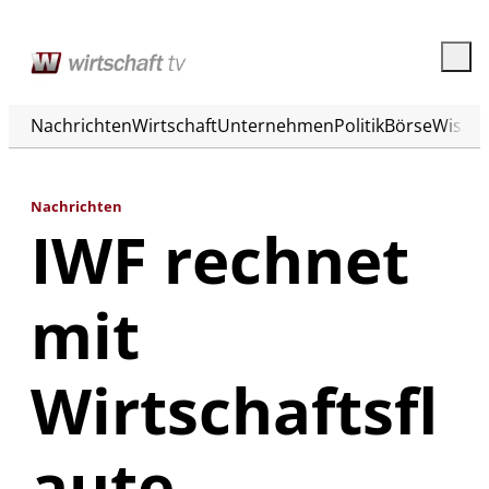
Nachrichten
Wirtschaft
Unternehmen
Politik
Börse
Wisse
Nachrichten
IWF rechnet
mit
Wirtschaftsfl
aute