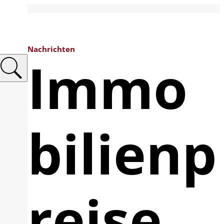
Nachrichten
Immo
bilienp
reise