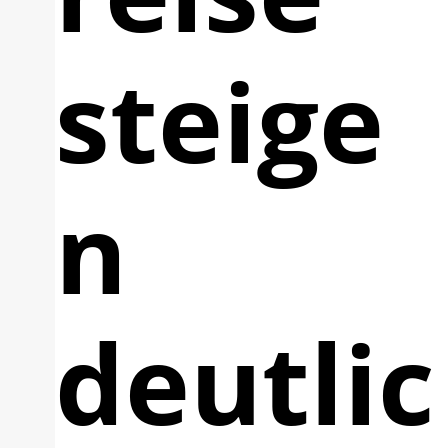
steige
n
deutlic