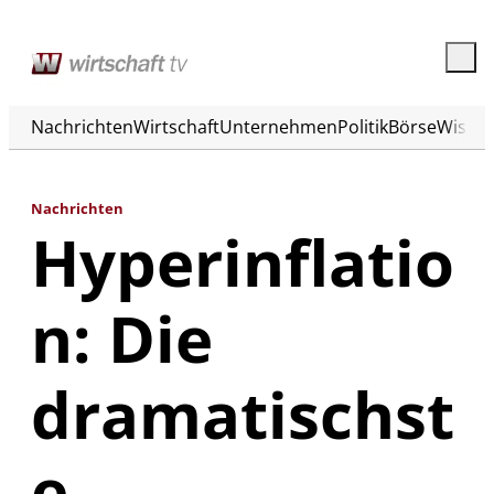
Nachrichten
Wirtschaft
Unternehmen
Politik
Börse
Wisse
Nachrichten
Hyperinflatio
n: Die
dramatischst
e