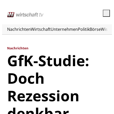
Nachrichten
Wirtschaft
Unternehmen
Politik
Börse
Wisse
Nachrichten
GfK-Studie:
Doch
Rezession
denkbar