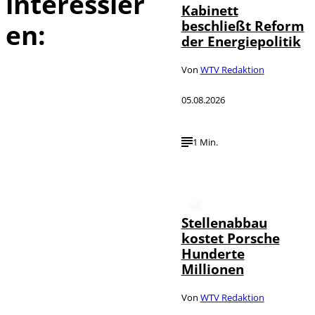
interessier
Kabinett
beschließt Reform
en:
der Energiepolitik
Von
WTV Redaktion
05.08.2026
1 Min.
Stellenabbau
kostet Porsche
Hunderte
Millionen
Von
WTV Redaktion