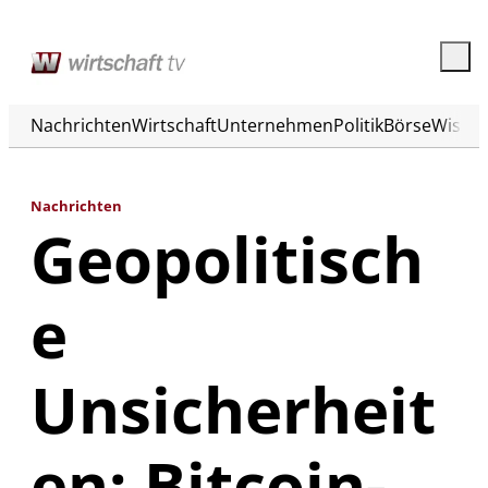
Nachrichten
Wirtschaft
Unternehmen
Politik
Börse
Wisse
Nachrichten
Geopolitisch
e
Unsicherheit
en: Bitcoin-