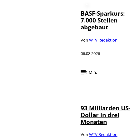
BASF-Sparkurs:
7.000 Stellen
abgebaut
Von
WTV Redaktion
06.08.2026
1 Min.
IMAGO /
©
NurPhoto
93 Milliarden US-
Dollar in drei
Monaten
Von
WTV Redaktion