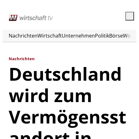
Nachrichten
Wirtschaft
Unternehmen
Politik
Börse
Wisse
Nachrichten
Deutschland
wird zum
Vermögensst
andort in