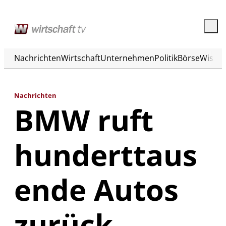
Nachrichten
Wirtschaft
Unternehmen
Politik
Börse
Wisse
Nachrichten
BMW ruft
hunderttaus
ende Autos
zurück