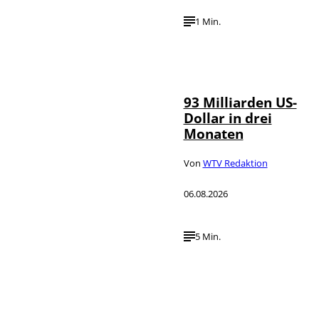
1 Min.
IMAGO /
©
NurPhoto
93 Milliarden US-
Dollar in drei
Monaten
Von
WTV Redaktion
06.08.2026
5 Min.