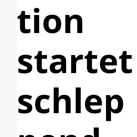
tion
startet
schlep