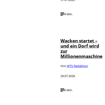
4 Min.
IMAGO / Dirk
©
Jacobs
Wacken startet –
und ein Dorf wird
zur
Millionenmaschine
Von
WTV Redaktion
29.07.2026
6 Min.
IMAGO / Panama
©
Pictures