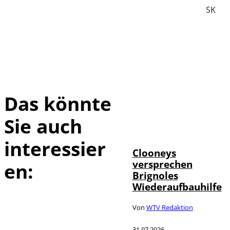
SK
Das könnte
Sie auch
IMAGO /
©
ABACAPRESS
interessier
Clooneys
versprechen
en:
Brignoles
Wiederaufbauhilfe
Von
WTV Redaktion
31.07.2026