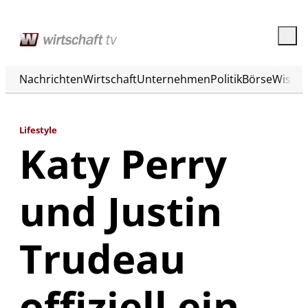
Nachrichten
Wirtschaft
Unternehmen
Politik
Börse
Wisse
Lifestyle
Katy Perry
und Justin
Trudeau
offiziell ein