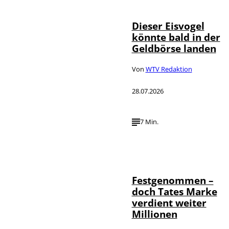
Dieser Eisvogel
könnte bald in der
Geldbörse landen
Von
WTV Redaktion
28.07.2026
7 Min.
IMAGO / ZUMA
©
Press Wire
Festgenommen –
doch Tates Marke
verdient weiter
Millionen