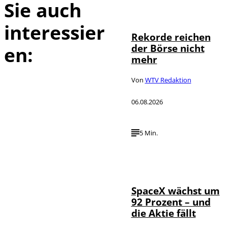
Sie auch
IMAGO / Sylvio
©
Dittrich
interessier
Rekorde reichen
der Börse nicht
en:
mehr
Von
WTV Redaktion
06.08.2026
5 Min.
IMAGO / UPI
©
Photo
SpaceX wächst um
92 Prozent – und
die Aktie fällt