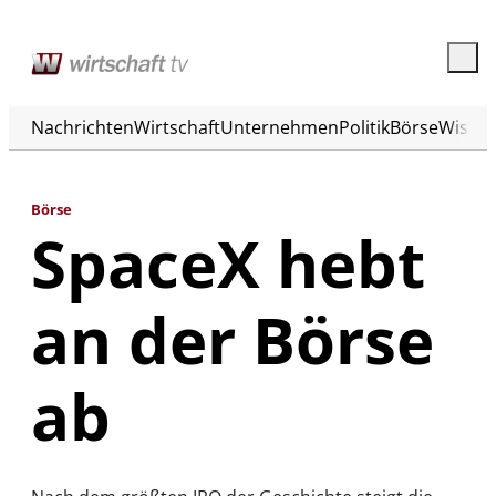
Nachrichten
Wirtschaft
Unternehmen
Politik
Börse
Wisse
Börse
SpaceX hebt
an der Börse
ab