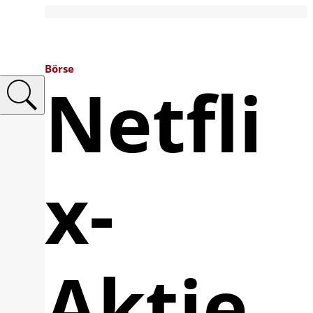
Börse
Netfli
x-
Aktie