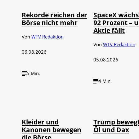
Rekorde reichen der
SpaceX wächs
Börse nicht mehr
92 Prozent – u
Aktie fällt
Von
WTV Redaktion
Von
WTV Redaktion
06.08.2026
05.08.2026
5 Min.
4 Min.
IMAGO / dts
©
©
Nachrichtenagentur
IMAGO / Media P
Kleider und
Trump bewegt
Kanonen bewegen
Öl und Dax
die Börse