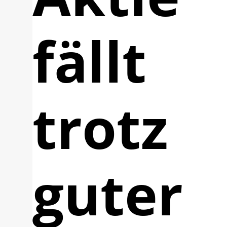
fällt
trotz
guter