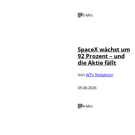
5 Min.
IMAGO / UPI
©
Photo
SpaceX wächst um
92 Prozent – und
die Aktie fällt
Von
WTV Redaktion
05.08.2026
4 Min.
IMAGO / dts
©
Nachrichtenagentur