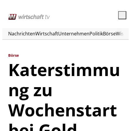
Nachrichten
Wirtschaft
Unternehmen
Politik
Börse
Wisse
Börse
Katerstimmu
ng zu
Wochenstart
bei Gold,