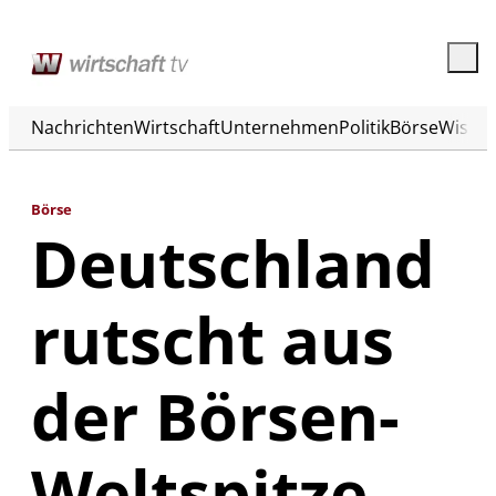
Nachrichten
Wirtschaft
Unternehmen
Politik
Börse
Wisse
Börse
Deutschland
rutscht aus
der Börsen-
Weltspitze