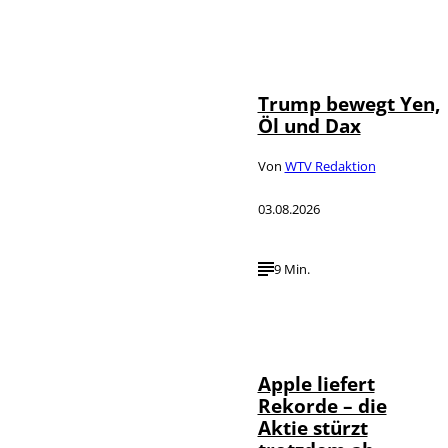
IMAGO / Media
©
Punch
Trump bewegt Yen,
Öl und Dax
Von
WTV Redaktion
03.08.2026
9 Min.
©
IMAGO / AFLO
Apple liefert
Rekorde – die
Aktie stürzt