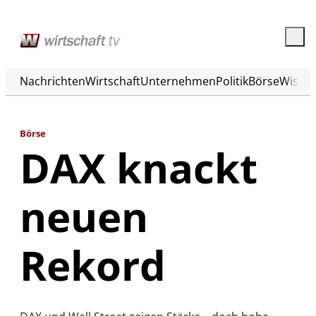
Nachrichten
Wirtschaft
Unternehmen
Politik
Börse
Wisse
Börse
DAX knackt
neuen
Rekord