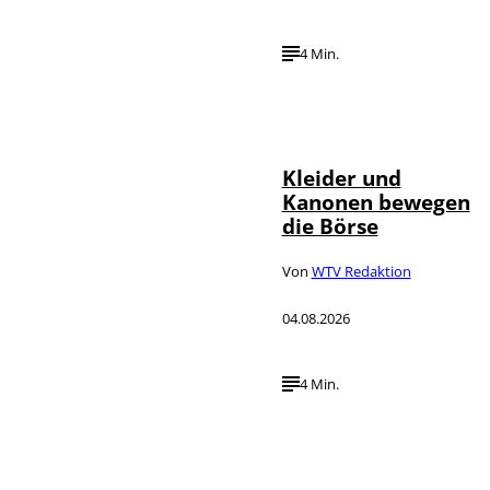
4 Min.
IMAGO / dts
©
Nachrichtenagentur
Kleider und
Kanonen bewegen
die Börse
Von
WTV Redaktion
04.08.2026
4 Min.
IMAGO / Media
©
Punch