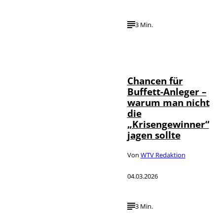
3 Min.
IMAGO / ZUMA
Press Wire,
©
wirtschaft tv,
Annalena
Haslinger
Chancen für
Buffett-Anleger –
warum man nicht
die
„Krisengewinner“
jagen sollte
Von
WTV Redaktion
04.03.2026
3 Min.