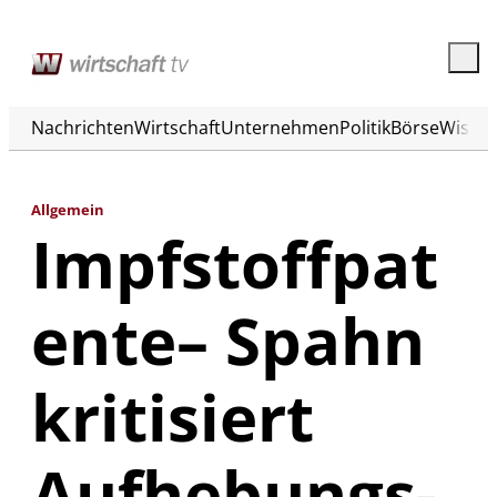
Nachrichten
Wirtschaft
Unternehmen
Politik
Börse
Wisse
Allgemein
Impfstoffpat
ente– Spahn
kritisiert
Aufhebungs-