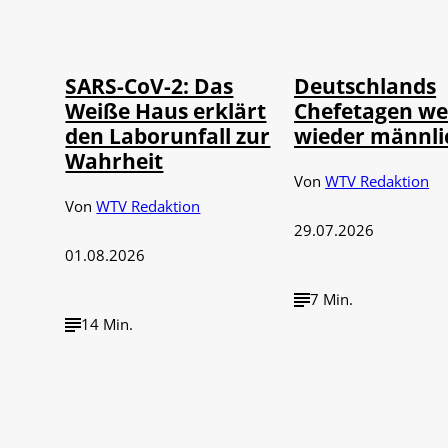
Depositphotos /
©
©
IMAGO / UPI Photo
londondeposit
SARS-CoV-2: Das
Deutschlands
Weiße Haus erklärt
Chefetagen w
den Laborunfall zur
wieder männli
Wahrheit
Von
WTV Redaktion
Von
WTV Redaktion
29.07.2026
01.08.2026
7 Min.
14 Min.
IMAGO / Political-
IMAGO / Funke Foto
©
©
Moments
Service