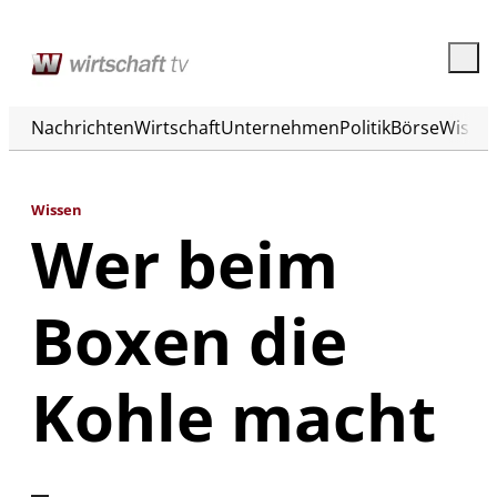
Nachrichten
Wirtschaft
Unternehmen
Politik
Börse
Wisse
Wissen
Wer beim
Boxen die
Kohle macht