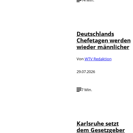
Depositphotos /
©
londondeposit
Deutschlands
Chefetagen werden
wieder männlicher
Von
WTV Redaktion
29.07.2026
7 Min.
IMAGO /
©
Political-
Moments
Karlsruhe setzt
dem Gesetzgeber