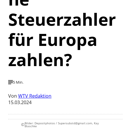
Steuerzahler
für Europa
zahlen?
5 Min.
Von
WTV Redaktion
15.03.2024
Bilder: Depositphotos / Supersubstd@gmail.com, Kay
©
Blaschke