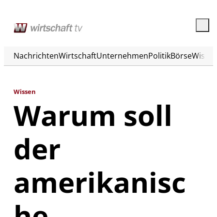
Nachrichten
Wirtschaft
Unternehmen
Politik
Börse
Wisse
Wissen
Warum soll
der
amerikanisc
he