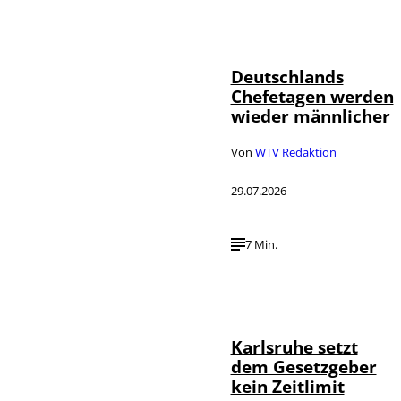
Depositphotos /
©
londondeposit
Deutschlands
Chefetagen werden
wieder männlicher
Von
WTV Redaktion
29.07.2026
7 Min.
IMAGO /
©
Political-
Moments
Karlsruhe setzt
dem Gesetzgeber
kein Zeitlimit