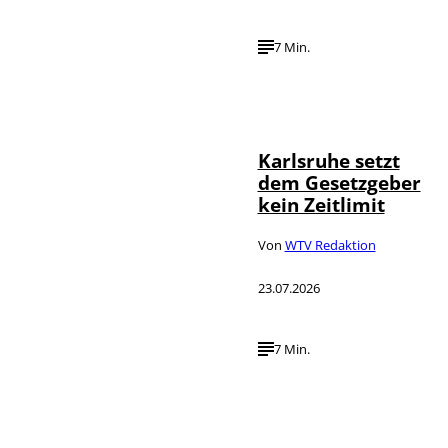
7 Min.
IMAGO /
©
Political-
Moments
Karlsruhe setzt
dem Gesetzgeber
kein Zeitlimit
Von
WTV Redaktion
23.07.2026
7 Min.
IMAGO / Funke
©
Foto Service