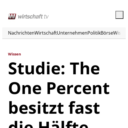
Nachrichten
Wirtschaft
Unternehmen
Politik
Börse
Wisse
Wissen
Studie: The
One Percent
besitzt fast
die Hälfte