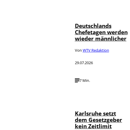
Depositphotos /
©
londondeposit
Deutschlands
Chefetagen werden
wieder männlicher
Von
WTV Redaktion
29.07.2026
7 Min.
IMAGO /
©
Political-
Moments
Karlsruhe setzt
dem Gesetzgeber
kein Zeitlimit