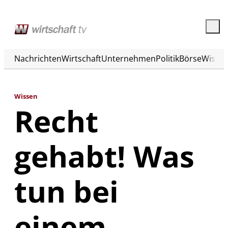
Nachrichten
Wirtschaft
Unternehmen
Politik
Börse
Wisse
Wissen
Recht
gehabt! Was
tun bei
einem