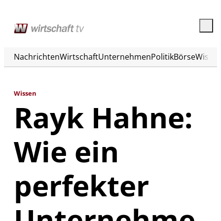
Nachrichten
Wirtschaft
Unternehmen
Politik
Börse
Wisse
Wissen
Rayk Hahne:
Wie ein
perfekter
Unternehme