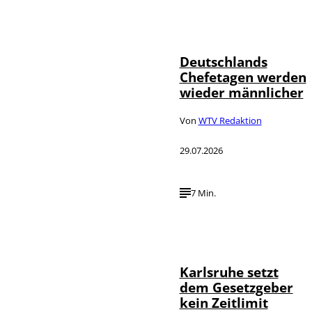
Depositphotos /
©
londondeposit
Deutschlands
Chefetagen werden
wieder männlicher
Von
WTV Redaktion
29.07.2026
7 Min.
IMAGO /
©
Political-
Moments
Karlsruhe setzt
dem Gesetzgeber
kein Zeitlimit