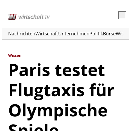
Nachrichten
Wirtschaft
Unternehmen
Politik
Börse
Wisse
Wissen
Paris testet
Flugtaxis für
Olympische
Spiele