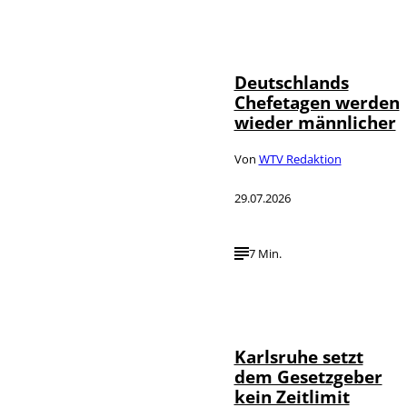
Depositphotos /
©
londondeposit
Deutschlands
Chefetagen werden
wieder männlicher
Von
WTV Redaktion
29.07.2026
7 Min.
IMAGO /
©
Political-
Moments
Karlsruhe setzt
dem Gesetzgeber
kein Zeitlimit