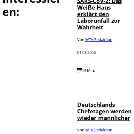
SARS-CoV-2: Das
Weiße Haus
en:
erklärt den
Laborunfall zur
Wahrheit
Von
WTV Redaktion
01.08.2026
14 Min.
Depositphotos /
©
londondeposit
Deutschlands
Chefetagen werden
wieder männlicher
Von
WTV Redaktion