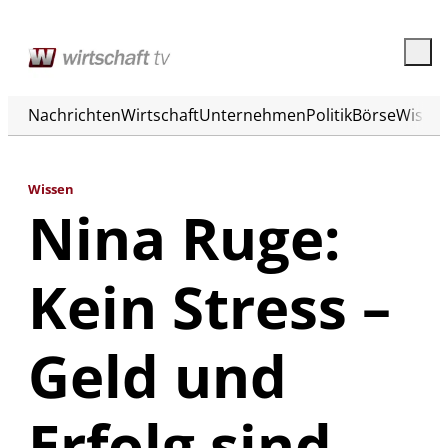
Nachrichten
Wirtschaft
Unternehmen
Politik
Börse
Wisse
Wissen
Nina Ruge:
Kein Stress –
Geld und
Erfolg sind