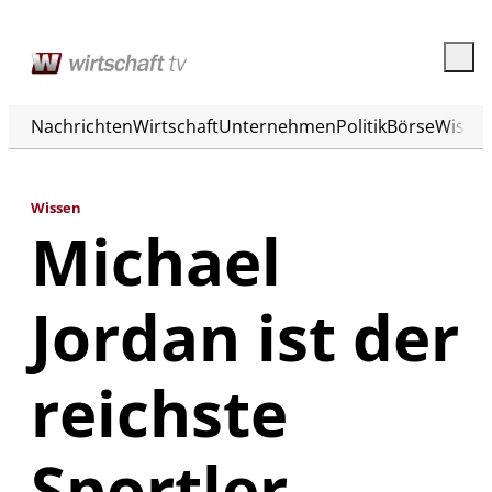
Nachrichten
Wirtschaft
Unternehmen
Politik
Börse
Wisse
Wissen
Michael
Jordan ist der
reichste
Sportler