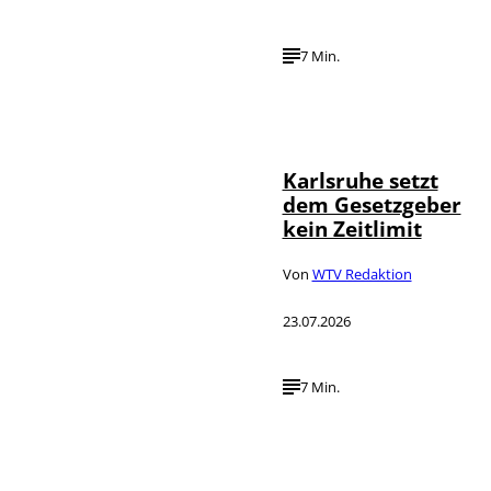
7 Min.
IMAGO /
©
Political-
Moments
Karlsruhe setzt
dem Gesetzgeber
kein Zeitlimit
Von
WTV Redaktion
23.07.2026
7 Min.
IMAGO / Funke
©
Foto Service