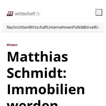
Nachrichten
Wirtschaft
Unternehmen
Politik
Börse
Wisse
Wissen
Matthias
Schmidt:
Immobilien
werden