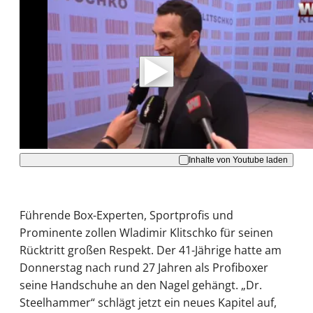
Mit der Wiedergabe dieses Videos werden
Daten an Youtube übertragen.
Hinweise dazu erhalten Sie in der
Datenschutzerklärung
.
Akzeptieren
Inhalte von Youtube laden
Führende Box-Experten, Sportprofis und
Prominente zollen Wladimir Klitschko für seinen
Rücktritt großen Respekt. Der 41-Jährige hatte am
Donnerstag nach rund 27 Jahren als Profiboxer
seine Handschuhe an den Nagel gehängt. „Dr.
Steelhammer“ schlägt jetzt ein neues Kapitel auf,