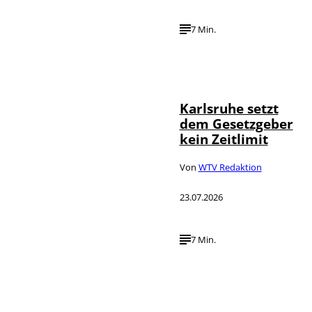
7 Min.
IMAGO /
©
Political-
Moments
Karlsruhe setzt
dem Gesetzgeber
kein Zeitlimit
Von
WTV Redaktion
23.07.2026
7 Min.
IMAGO / Funke
©
Foto Service