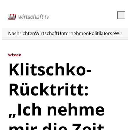
Nachrichten
Wirtschaft
Unternehmen
Politik
Börse
Wisse
Wissen
Klitschko-
Rücktritt:
„Ich nehme
mir die Zeit