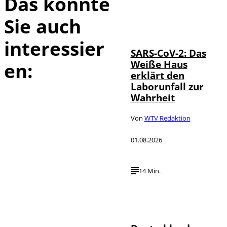
Das könnte
Sie auch
IMAGO / UPI
©
Photo
interessier
SARS-CoV-2: Das
Weiße Haus
en:
erklärt den
Laborunfall zur
Wahrheit
Von
WTV Redaktion
01.08.2026
14 Min.
Depositphotos /
©
londondeposit