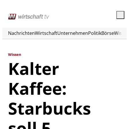
Nachrichten
Wirtschaft
Unternehmen
Politik
Börse
Wisse
Wissen
Kalter
Kaffee:
Starbucks
soll 5