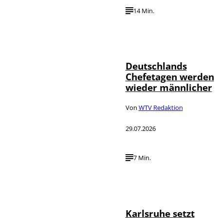
14 Min.
Depositphotos /
©
londondeposit
Deutschlands
Chefetagen werden
wieder männlicher
Von
WTV Redaktion
29.07.2026
7 Min.
IMAGO /
©
Political-
Moments
Karlsruhe setzt