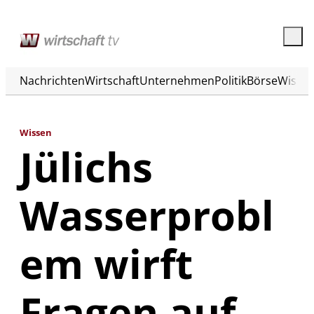
Nachrichten
Wirtschaft
Unternehmen
Politik
Börse
Wisse
Wissen
Jülichs
Wasserprobl
em wirft
Fragen auf