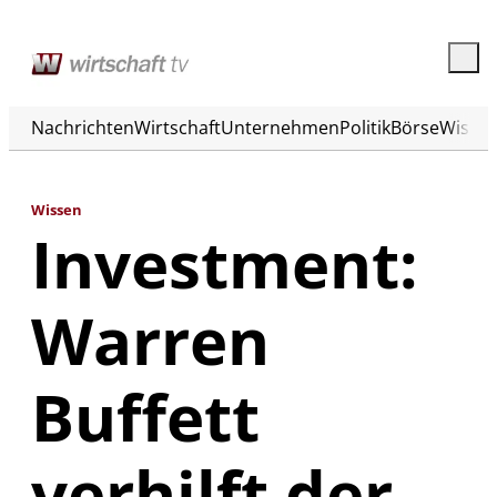
Nachrichten
Wirtschaft
Unternehmen
Politik
Börse
Wisse
Wissen
Investment:
Warren
Buffett
verhilft der