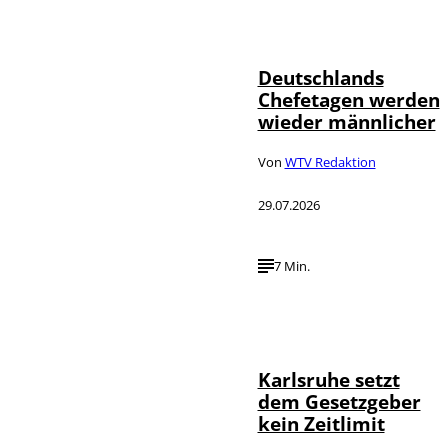
Depositphotos /
©
londondeposit
Deutschlands
Chefetagen werden
wieder männlicher
Von
WTV Redaktion
29.07.2026
7 Min.
IMAGO /
©
Political-
Moments
Karlsruhe setzt
dem Gesetzgeber
kein Zeitlimit